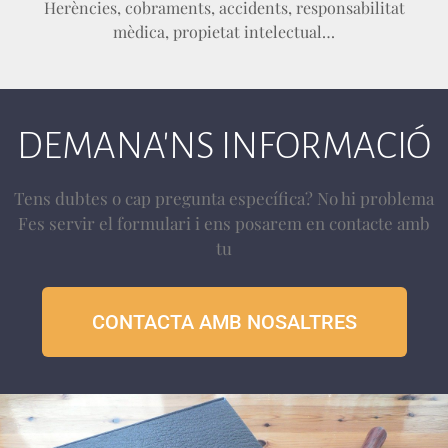
Herències, cobraments, accidents, responsabilitat
mèdica, propietat intelectual…
DEMANA'NS INFORMACIÓ
Tens dubtes o cap pregunta específica? No hi problema
Fes servir el formulari i ens posarem en contacte amb
tu
CONTACTA AMB NOSALTRES